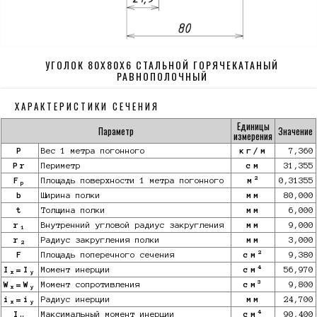
УГОЛОК 80Х80Х6 СТАЛЬНОЙ ГОРЯЧЕКАТАНЫЙ
РАВНОПОЛОЧНЫЙ
ХАРАКТЕРИСТИКИ СЕЧЕНИЯ
Единицы
Параметр
Значение
измерения
P
Вес 1 метра погонного
кг/м
7,360
Pr
Периметр
см
31,355
2
F
Площадь поверхности 1 метра погонного
м
0,31355
p
b
Ширина полки
мм
80,000
t
Толщина полки
мм
6,000
r
Внутренний угловой радиус закругления
мм
9,000
1
r
Радиус закругления полки
мм
3,000
2
2
F
Площадь поперечного сечения
см
9,380
4
I
=I
Момент инерции
см
56,970
x
y
3
W
=W
Момент сопротивления
см
9,800
x
y
i
=i
Радиус инерции
мм
24,700
x
y
4
I
Максимальный момент инерции
см
90,400
u