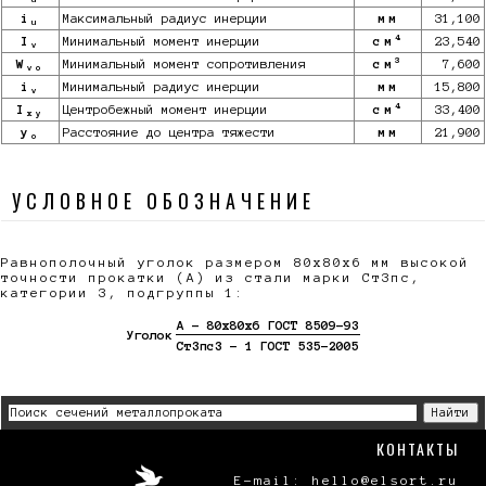
i
Максимальный радиус инерции
мм
31,100
u
4
I
Минимальный момент инерции
см
23,540
v
3
W
Минимальный момент сопротивления
см
7,600
vo
i
Минимальный радиус инерции
мм
15,800
v
4
I
Центробежный момент инерции
см
33,400
xy
y
Расстояние до центра тяжести
мм
21,900
o
УСЛОВНОЕ ОБОЗНАЧЕНИЕ
Равнополочный уголок размером 80х80х6 мм высокой
точности прокатки (А) из стали марки Ст3пс,
категории 3, подгруппы 1:
А - 80х80х6 ГОСТ 8509-93
Уголок
Ст3пс3 - 1 ГОСТ 535-2005
КОНТАКТЫ
E-mail: hello@elsort.ru