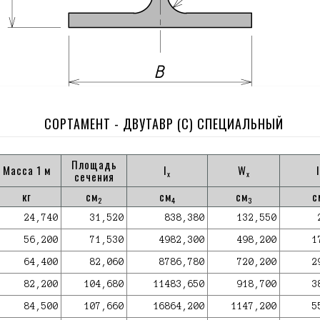
СОРТАМЕНТ - ДВУТАВР (С) СПЕЦИАЛЬНЫЙ
Площадь
Масса 1 м
I
W
I
x
x
сечения
кг
см
см
см
с
2
4
3
24,740
31,520
838,380
132,550
56,200
71,530
4982,300
498,200
1
64,400
82,060
8786,780
720,200
2
82,200
104,680
11483,650
918,700
3
84,500
107,660
16864,200
1147,200
5