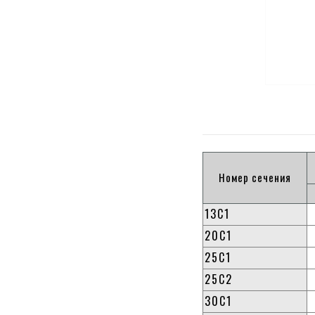
Номер сечения
13С1
20С1
25С1
25С2
30С1