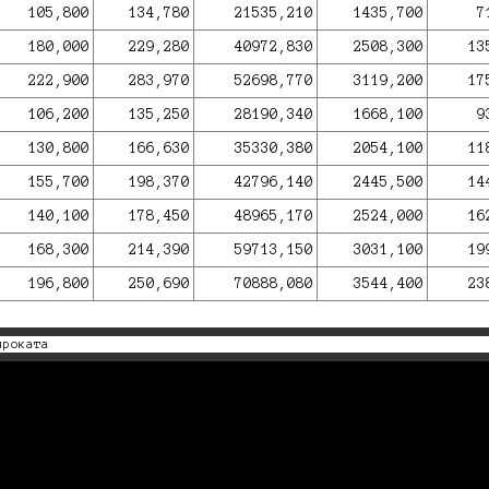
105,800
134,780
21535,210
1435,700
7
180,000
229,280
40972,830
2508,300
13
222,900
283,970
52698,770
3119,200
17
106,200
135,250
28190,340
1668,100
9
130,800
166,630
35330,380
2054,100
11
155,700
198,370
42796,140
2445,500
14
140,100
178,450
48965,170
2524,000
16
168,300
214,390
59713,150
3031,100
19
196,800
250,690
70888,080
3544,400
23