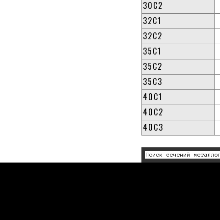
30С2
32С1
32С2
35С1
35С2
35C3
40С1
40С2
40С3