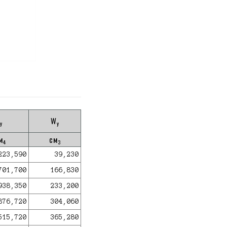
W
y
y
м
см
4
3
223,590
39,230
701,700
166,830
938,350
233,200
876,720
304,060
515,720
365,280