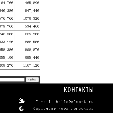
104,760
465,890
546,380
847,440
576,760
1079,320
379,760
534,460
846,300
669,280
433,120
808,580
258,380
808,870
955,190
985,440
809,270
1167,120
КОНТАКТЫ
E-mail: hello@elsort.ru
Сортамент металлопроката