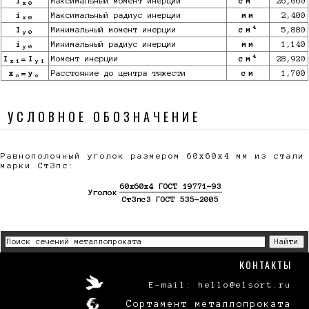
I
Максимальный момент инерции
см
26,060
x0
i
Максимальный радиус инерции
мм
2,400
x0
4
I
Минимальный момент инерции
см
5,880
y0
i
Минимальный радиус инерции
мм
1,140
y0
4
I
=I
Момент инерции
см
28,920
x1
y1
x
=y
Расстояние до центра тяжести
см
1,700
o
o
УСЛОВНОЕ ОБОЗНАЧЕНИЕ
Равнополочный уголок размером 60х60х4 мм из стали
марки Ст3пс:
60х60х4 ГОСТ 19771-93
Уголок
Ст3пс3 ГОСТ 535-2005
КОНТАКТЫ
E-mail: hello@elsort.ru
Сортамент металлопроката