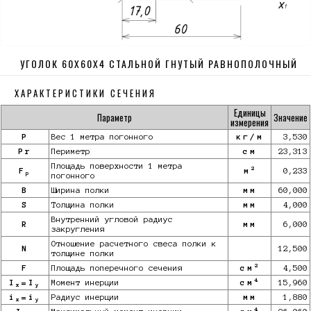
УГОЛОК 60Х60Х4 СТАЛЬНОЙ ГНУТЫЙ РАВНОПОЛОЧНЫЙ
ХАРАКТЕРИСТИКИ СЕЧЕНИЯ
Единицы
Параметр
Значение
измерения
P
Вес 1 метра погонного
кг/м
3,530
Pr
Периметр
см
23,313
Площадь поверхности 1 метра
2
F
м
0,233
p
погонного
B
Ширина полки
мм
60,000
S
Толщина полки
мм
4,000
Внутренний угловой радиус
R
мм
6,000
закругления
Отношение расчетного свеса полки к
N
12,500
толщине полки
2
F
Площадь поперечного сечения
см
4,500
4
I
=I
Момент инерции
см
15,960
x
y
i
=i
Радиус инерции
мм
1,880
x
y
4