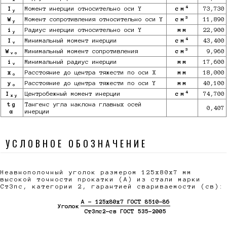
4
I
Момент инерции относительно оси Y
см
73,730
y
3
W
Момент сопротивления относительно оси Y
см
11,890
y
i
Радиус инерции относительно оси Y
мм
22,900
y
4
I
Минимальный момент инерции
см
43,400
v
3
W
Минимальный момент сопротивления
см
9,960
vo
i
Минимальный радиус инерции
мм
17,600
v
x
Расстояние до центра тяжести по оси X
мм
18,000
o
y
Расстояние до центра тяжести по оси Y
мм
40,100
o
4
I
Центробежный момент инерции
см
74,700
xy
tg
Тангенс угла наклона главных осей
0,407
α
инерции
УСЛОВНОЕ ОБОЗНАЧЕНИЕ
Неавнополочный уголок размером 125х80х7 мм
высокой точности прокатки (А) из стали марки
Ст3пс, категории 2, гарантией свариваемости (св):
А - 125х80х7 ГОСТ 8510-86
Уголок
Ст3пс2-св ГОСТ 535-2005