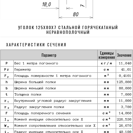
УГОЛОК 125Х80Х7 СТАЛЬНОЙ ГОРЯЧЕКАТАНЫЙ
НЕРАВНОПОЛОЧНЫЙ
ХАРАКТЕРИСТИКИ СЕЧЕНИЯ
Единицы
Параметр
Значение
измерения
P
Вес 1 метра погонного
кг/м
11,040
Pr
Периметр
см
41,61
2
F
Площадь поверхности 1 метра погонного
м
0,4161
p
h
Ширина большей полки
мм
125,000
b
Ширина меньшей полки
мм
80,000
t
Толщина полки
мм
7,000
r
Внутренний угловой радиус закругления
мм
11,000
1
r
Радиус закругления полки
мм
3,700
2
2
F
Площадь поперечного сечения
см
14,060
4
I
Момент инерции относительно оси X
см
226,530
x
3
W
Момент сопротивления относительно оси X
см
26,670
x
i
Радиус инерции относительно оси X
мм
40,100
x