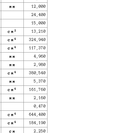
мм
12,000
24,400
15,000
2
см
13,210
4
см
324,940
4
см
117,370
мм
4,960
мм
2,980
4
см
380,540
мм
5,370
4
см
161,760
мм
2,160
0,470
4
см
644,400
4
см
184,190
см
2,250