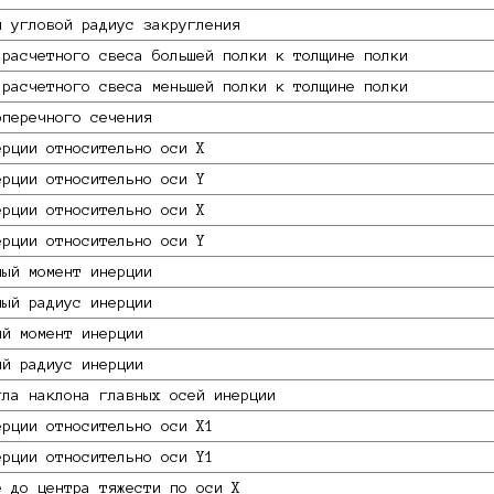
й угловой радиус закругления
 расчетного свеса большей полки к толщине полки
 расчетного свеса меньшей полки к толщине полки
оперечного сечения
ерции относительно оси X
ерции относительно оси Y
ерции относительно оси X
ерции относительно оси Y
ный момент инерции
ный радиус инерции
ый момент инерции
ый радиус инерции
гла наклона главных осей инерции
ерции относительно оси X1
ерции относительно оси Y1
е до центра тяжести по оси X