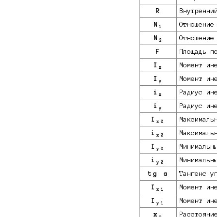
R
Внутренни
N
Отношение
1
N
Отношение
2
F
Площадь п
I
Момент ин
x
I
Момент ин
y
i
Радиус ин
x
i
Радиус ин
y
I
Максималь
x0
i
Максималь
x0
I
Минимальн
y0
i
Минимальн
y0
tg α
Тангенс у
I
Момент ин
x1
I
Момент ин
y1
x
Расстояни
o