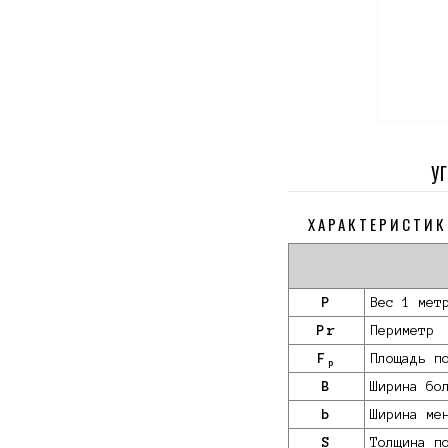
У
ХАРАКТЕРИСТИК
P
Вес 1 мет
Pr
Периметр
F
Площадь п
p
B
Ширина бо
b
Ширина ме
S
Толщина п