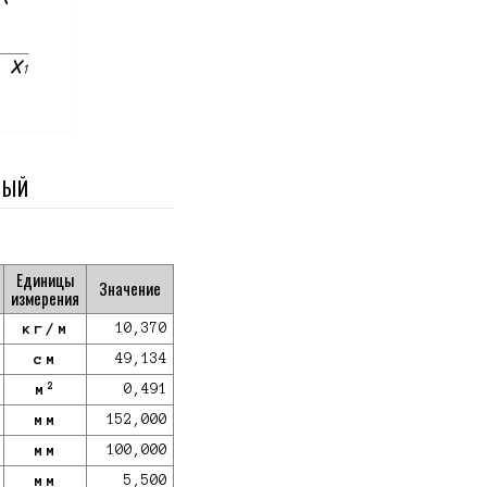
НЫЙ
Единицы
Значение
измерения
кг/м
10,370
см
49,134
2
м
0,491
мм
152,000
мм
100,000
мм
5,500