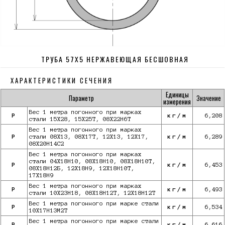
ТРУБА 57Х5 НЕРЖАВЕЮЩАЯ БЕСШОВНАЯ
ХАРАКТЕРИСТИКИ СЕЧЕНИЯ
Единицы
Параметр
Значение
измерения
Вес 1 метра погонного при марках
P
кг/м
6,208
стали 15Х28, 15Х25Т, 08Х22Н6Т
Вес 1 метра погонного при марках
P
стали 08Х13, 08Х17Т, 12Х13, 12Х17,
кг/м
6,289
08Х20Н14С2
Вес 1 метра погонного при марках
стали 04Х18Н10, 08Х18Н10, 08Х18Н10Т,
P
кг/м
6,453
08Х18Н12Б, 12Х18Н9, 12Х18Н10Т,
17Х18Н9
Вес 1 метра погонного при марках
P
кг/м
6,493
стали 10Х23Н18, 08Х18Н12Т, 12Х18Н12Т
Вес 1 метра погонного при марке стали
P
кг/м
6,534
10X17Н13М2Т
Вес 1 метра погонного при марке стали
P
кг/м
6,616