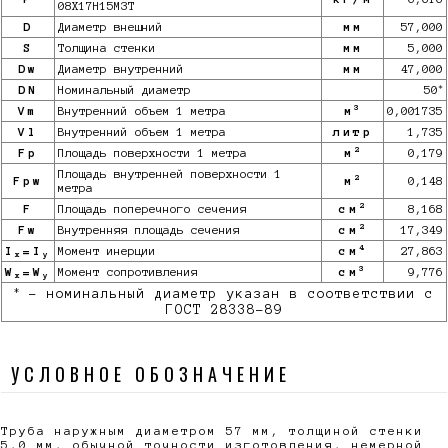
08Х17Н15М3Т
D
Диаметр внешний
мм
57,000
S
Толщина стенки
мм
5,000
Dw
Диаметр внутренний
мм
47,000
*
DN
Номинальный диаметр
50
3
Vm
Внутренний объем 1 метра
м
0,001735
Vl
Внутренний объем 1 метра
литр
1,735
2
Fp
Площадь поверхности 1 метра
м
0,179
Площадь внутренней поверхности 1
2
Fpw
м
0,148
метра
2
F
Площадь поперечного сечения
см
8,168
2
Fw
Внутренняя площадь сечения
см
17,349
4
I
=I
Момент инерции
см
27,863
x
y
3
W
=W
Момент сопротивления
см
9,776
x
y
*
- номинальный диаметр указан в соответствии с
ГОСТ 28338-89
УСЛОВНОЕ ОБОЗНАЧЕНИЕ
Труба наружным диаметром 57 мм, толщиной стенки
5,0 мм, обычной точности изготовления, немерной