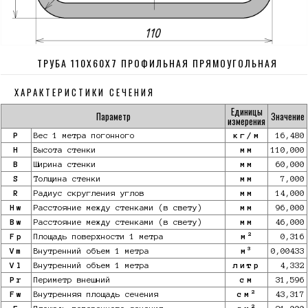
ТРУБА 110Х60Х7 ПРОФИЛЬНАЯ ПРЯМОУГОЛЬНАЯ
ХАРАКТЕРИСТИКИ СЕЧЕНИЯ
Единицы
Параметр
Значение
измерения
P
Вес 1 метра погонного
кг/м
16,480
H
Высота стенки
мм
110,000
B
Ширина стенки
мм
60,000
S
Толщина стенки
мм
7,000
R
Радиус скругления углов
мм
14,000
Hw
Расстояние между стенками (в свету)
мм
96,000
Bw
Расстояние между стенками (в свету)
мм
46,000
2
Fp
Площадь поверхности 1 метра
м
0,316
3
Vm
Внутренний объем 1 метра
м
0,00433
Vl
Внутренний объем 1 метра
литр
4,332
Pr
Периметр внешний
см
31,596
2
Fw
Внутренняя площадь сечения
см
43,317
2