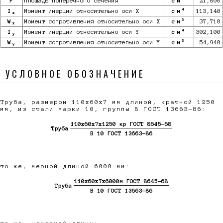
F
Площадь поперечного сечения
см
21,000
4
I
Момент инерции относительно оси X
см
113,140
x
3
W
Момент сопротивления относительно оси X
см
37,710
x
4
I
Момент инерции относительно оси Y
см
302,100
y
3
W
Момент сопротивления относительно оси Y
см
54,940
y
УСЛОВНОЕ ОБОЗНАЧЕНИЕ
Труба, размером 110х60х7 мм длиной, кратной 1250
мм, из стали марки 10, группы В ГОСТ 13663-86:
110х60х7х1250 кр ГОСТ 8645-68
Труба
В 10 ГОСТ 13663-86
то же, мерной длиной 6000 мм:
110х60х7х6000м ГОСТ 8645-68
Труба
В 10 ГОСТ 13663-86