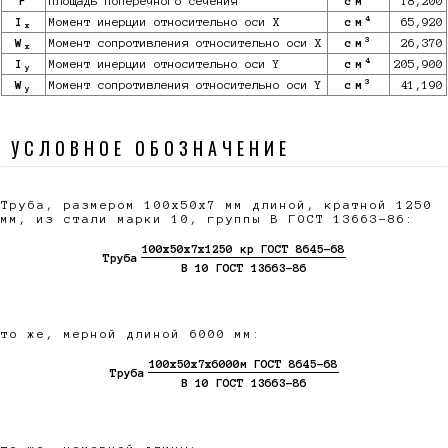
F
Площадь поперечного сечения
см
18,200
4
I
Момент инерции относительно оси X
см
65,920
x
3
W
Момент сопротивления относительно оси X
см
26,370
x
4
I
Момент инерции относительно оси Y
см
205,900
y
3
W
Момент сопротивления относительно оси Y
см
41,190
y
УСЛОВНОЕ ОБОЗНАЧЕНИЕ
Труба, размером 100х50х7 мм длиной, кратной 1250
мм, из стали марки 10, группы В ГОСТ 13663-86:
100х50х7х1250 кр ГОСТ 8645-68
Труба
В 10 ГОСТ 13663-86
то же, мерной длиной 6000 мм:
100х50х7х6000м ГОСТ 8645-68
Труба
В 10 ГОСТ 13663-86