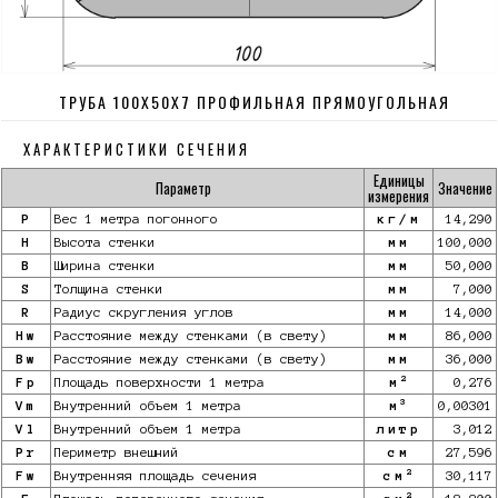
ТРУБА 100Х50Х7 ПРОФИЛЬНАЯ ПРЯМОУГОЛЬНАЯ
ХАРАКТЕРИСТИКИ СЕЧЕНИЯ
Единицы
Параметр
Значение
измерения
P
Вес 1 метра погонного
кг/м
14,290
H
Высота стенки
мм
100,000
B
Ширина стенки
мм
50,000
S
Толщина стенки
мм
7,000
R
Радиус скругления углов
мм
14,000
Hw
Расстояние между стенками (в свету)
мм
86,000
Bw
Расстояние между стенками (в свету)
мм
36,000
2
Fp
Площадь поверхности 1 метра
м
0,276
3
Vm
Внутренний объем 1 метра
м
0,00301
Vl
Внутренний объем 1 метра
литр
3,012
Pr
Периметр внешний
см
27,596
2
Fw
Внутренняя площадь сечения
см
30,117
2