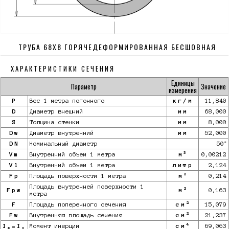
ТРУБА 68Х8 ГОРЯЧЕДЕФОРМИРОВАННАЯ БЕСШОВНАЯ
ХАРАКТЕРИСТИКИ СЕЧЕНИЯ
Единицы
Параметр
Значение
измерения
P
Вес 1 метра погонного
кг/м
11,840
D
Диаметр внешний
мм
68,000
S
Толщина стенки
мм
8,000
Dw
Диаметр внутренний
мм
52,000
*
DN
Номинальный диаметр
50
3
Vm
Внутренний объем 1 метра
м
0,00212
Vl
Внутренний объем 1 метра
литр
2,124
2
Fp
Площадь поверхности 1 метра
м
0,214
Площадь внутренней поверхности 1
2
Fpw
м
0,163
метра
2
F
Площадь поперечного сечения
см
15,079
2
Fw
Внутренняя площадь сечения
см
21,237
4
I
=I
Момент инерции
см
69,063
x
y