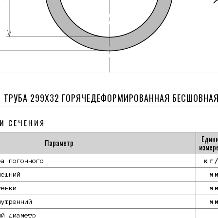
ТРУБА 299Х32 ГОРЯЧЕДЕФОРМИРОВАННАЯ БЕСШОВНА
И СЕЧЕНИЯ
Един
Параметр
измер
ра погонного
кг
нешний
м
тенки
м
нутренний
м
ый диаметр