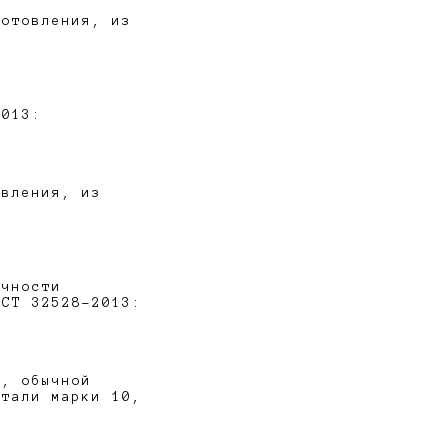
готовления, из
2013:
овления, из
очности
ОСТ 32528-2013:
у, обычной
стали марки 10,