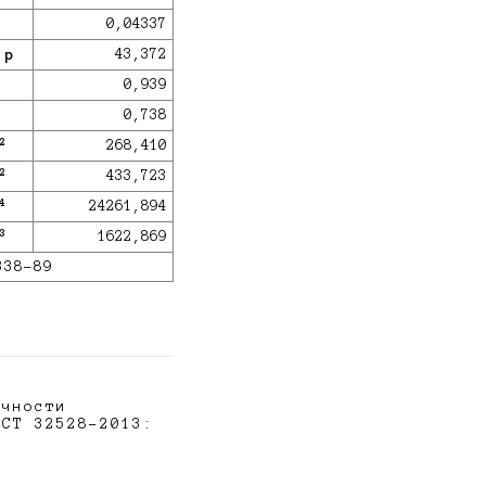
3
0,04337
тр
43,372
2
0,939
2
0,738
2
268,410
2
433,723
4
24261,894
3
1622,869
338-89
очности
ОСТ 32528-2013: