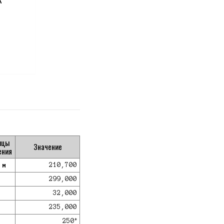
Я
ицы
Значение
ения
/м
210,700
м
299,000
м
32,000
м
235,000
*
250