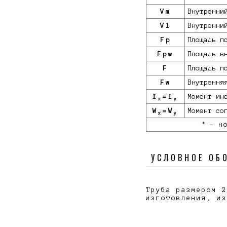
Vm
Внутренни
Vl
Внутренни
Fp
Площадь п
Fpw
Площадь в
F
Площадь п
Fw
Внутрення
I
=I
Момент ин
x
y
W
=W
Момент со
x
y
*
- но
УСЛОВНОЕ ОБ
Труба размером 2
изготовления, из