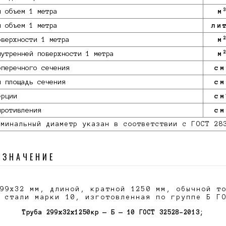
й объем 1 метра
м
й объем 1 метра
ли
оверхности 1 метра
м
нутренней поверхности 1 метра
м
оперечного сечения
см
я площадь сечения
см
ерции
см
противления
см
минальный диаметр указан в соответствии с ГОСТ 28
ОЗНАЧЕНИЕ
99х32 мм, длиной, кратной 1250 мм, обычной т
 стали марки 10, изготовленная по группе Б Г
Труба 299х32x1250кр — Б — 10 ГОСТ 32528-2013;