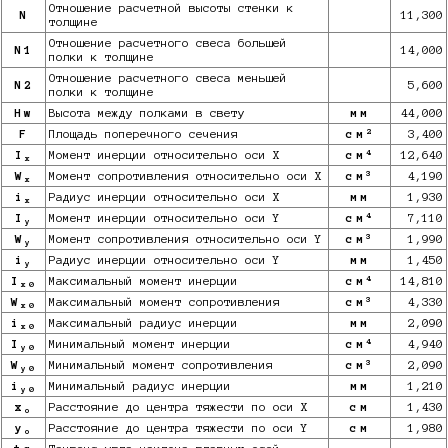
Отношение расчетной высоты стенки к
N
11,300
толщине
Отношение расчетного свеса большей
N1
14,000
полки к толщине
Отношение расчетного свеса меньшей
N2
5,600
полки к толщине
Hw
Высота между полками в свету
мм
44,000
2
F
Площадь поперечного сечения
см
3,400
4
I
Момент инерции относительно оси X
см
12,640
x
3
W
Момент сопротивления относительно оси X
см
4,190
x
i
Радиус инерции относительно оси X
мм
1,930
x
4
I
Момент инерции относительно оси Y
см
7,110
y
3
W
Момент сопротивления относительно оси Y
см
1,990
y
i
Радиус инерции относительно оси Y
мм
1,450
y
4
I
Максимальный момент инерции
см
14,810
x0
3
W
Максимальный момент сопротивления
см
4,330
x0
i
Максимальный радиус инерции
мм
2,090
x0
4
I
Минимальный момент инерции
см
4,940
y0
3
W
Минимальный момент сопротивления
см
2,090
y0
i
Минимальный радиус инерции
мм
1,210
y0
x
Расстояние до центра тяжести по оси X
см
1,430
o
y
Расстояние до центра тяжести по оси Y
см
1,980
o