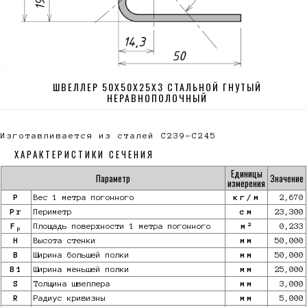
ШВЕЛЛЕР 50Х50Х25Х3 СТАЛЬНОЙ ГНУТЫЙ
НЕРАВНОПОЛОЧНЫЙ
Изготавливается из сталей С239-С245
ХАРАКТЕРИСТИКИ СЕЧЕНИЯ
Единицы
Параметр
Значение
измерения
P
Вес 1 метра погонного
кг/м
2,670
Pr
Периметр
см
23,300
2
F
Площадь поверхности 1 метра погонного
м
0,233
p
H
Высота стенки
мм
50,000
B
Ширина большей полки
мм
50,000
B1
Ширина меньшей полки
мм
25,000
S
Толщина швеллера
мм
3,000
R
Радиус кривизны
мм
5,000