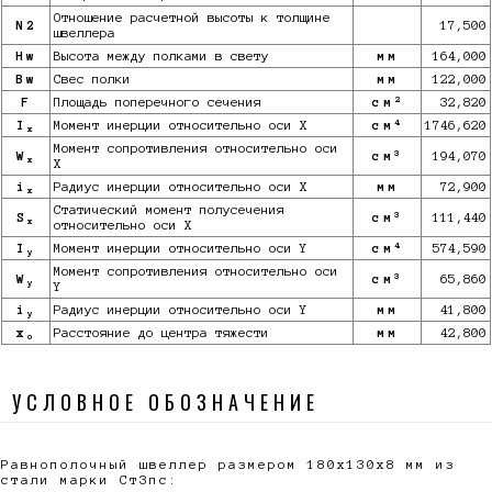
Отношение расчетной высоты к толщине
N2
17,500
швеллера
Hw
Высота между полками в свету
мм
164,000
Bw
Свес полки
мм
122,000
2
F
Площадь поперечного сечения
см
32,820
4
I
Момент инерции относительно оси X
см
1746,620
x
Момент сопротивления относительно оси
3
W
см
194,070
x
X
i
Радиус инерции относительно оси X
мм
72,900
x
Статический момент полусечения
3
S
см
111,440
x
относительно оси X
4
I
Момент инерции относительно оси Y
см
574,590
y
Момент сопротивления относительно оси
3
W
см
65,860
y
Y
i
Радиус инерции относительно оси Y
мм
41,800
y
x
Расстояние до центра тяжести
мм
42,800
o
УСЛОВНОЕ ОБОЗНАЧЕНИЕ
Равнополочный швеллер размером 180х130х8 мм из
стали марки Ст3пс: