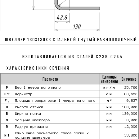
ШВЕЛЛЕР 180Х130Х8 СТАЛЬНОЙ ГНУТЫЙ РАВНОПОЛОЧНЫЙ
ИЗГОТАВЛИВАЕТСЯ ИЗ СТАЛЕЙ С239-С245
ХАРАКТЕРИСТИКИ СЕЧЕНИЯ
Единицы
Параметр
Значение
измерения
P
Вес 1 метра погонного
кг/м
25,760
Pr
Периметр
см
83,653
2
F
Площадь поверхности 1 метра погонного
м
0,837
p
H
Высота стенки
мм
180,000
B
Ширина полки
мм
130,000
S
Толщина швеллера
мм
8,000
R
Радиус кривизны
мм
12,000
Отношение расчетного свеса полки к
N1
13,800
толщине швеллера