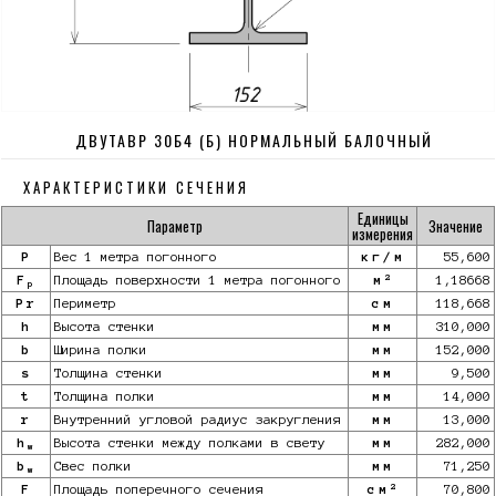
ДВУТАВР 30Б4 (Б) НОРМАЛЬНЫЙ БАЛОЧНЫЙ
ХАРАКТЕРИСТИКИ СЕЧЕНИЯ
Единицы
Параметр
Значение
измерения
P
Вес 1 метра погонного
кг/м
55,600
2
F
Площадь поверхности 1 метра погонного
м
1,18668
p
Pr
Периметр
см
118,668
h
Высота стенки
мм
310,000
b
Ширина полки
мм
152,000
s
Толщина стенки
мм
9,500
t
Толщина полки
мм
14,000
r
Внутренний угловой радиус закругления
мм
13,000
h
Высота стенки между полками в свету
мм
282,000
w
b
Свес полки
мм
71,250
w
2
F
Площадь поперечного сечения
см
70,800