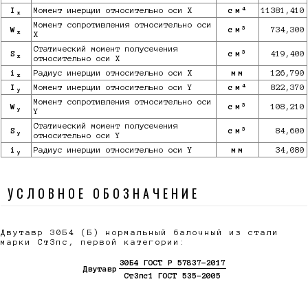
4
I
Момент инерции относительно оси X
см
11381,410
x
Момент сопротивления относительно оси
3
W
см
734,300
x
X
Статический момент полусечения
3
S
см
419,400
x
относительно оси X
i
Радиус инерции относительно оси X
мм
126,790
x
4
I
Момент инерции относительно оси Y
см
822,370
y
Момент сопротивления относительно оси
3
W
см
108,210
y
Y
Статический момент полусечения
3
S
см
84,600
y
относительно оси Y
i
Радиус инерции относительно оси Y
мм
34,080
y
УСЛОВНОЕ ОБОЗНАЧЕНИЕ
Двутавр 30Б4 (Б) нормальный балочный из стали
марки Ст3пс, первой категории:
30Б4 ГОСТ Р 57837-2017
Двутавр
Ст3пс1 ГОСТ 535-2005