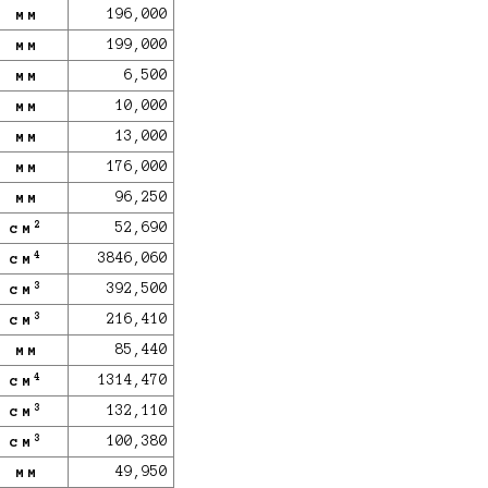
мм
196,000
мм
199,000
мм
6,500
мм
10,000
мм
13,000
мм
176,000
мм
96,250
2
см
52,690
4
см
3846,060
3
см
392,500
3
см
216,410
мм
85,440
4
см
1314,470
3
см
132,110
3
см
100,380
мм
49,950