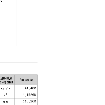
Единицы
Значение
змерения
кг/м
41,400
2
м
1,15268
см
115,268