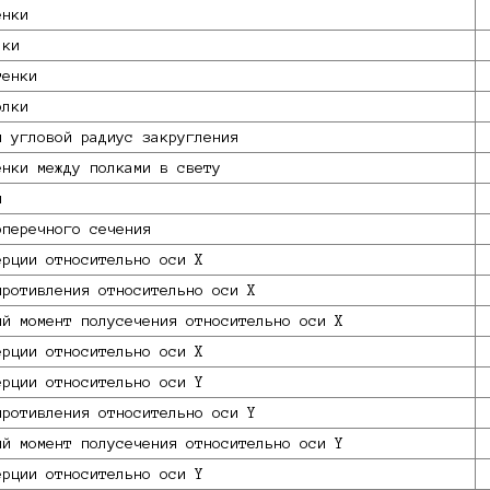
енки
лки
тенки
олки
й угловой радиус закругления
енки между полками в свету
и
оперечного сечения
ерции относительно оси X
противления относительно оси X
ий момент полусечения относительно оси X
ерции относительно оси X
ерции относительно оси Y
противления относительно оси Y
ий момент полусечения относительно оси Y
ерции относительно оси Y