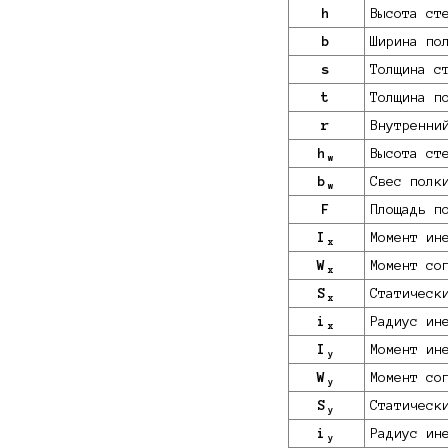
h
Высота ст
b
Ширина по
s
Толщина с
t
Толщина п
r
Внутренни
h
Высота ст
w
b
Свес полк
w
F
Площадь п
I
Момент ин
x
W
Момент со
x
S
Статическ
x
i
Радиус ин
x
I
Момент ин
y
W
Момент со
y
S
Статическ
y
i
Радиус ин
y