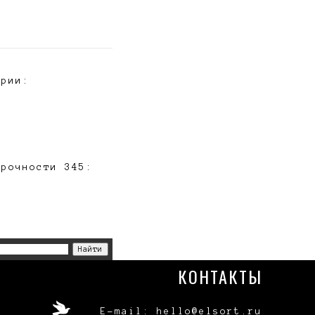
ории:
прочности 345:
КОНТАКТЫ
E-mail: hello@elsort.ru