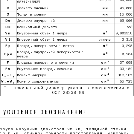
08Х17Н15М3Т
D
Диаметр внешний
мм
95,000
S
Толщина стенки
мм
15,000
Dw
Диаметр внутренний
мм
65,000
*
DN
Номинальный диаметр
65
3
Vm
Внутренний объем 1 метра
м
0,003318
Vl
Внутренний объем 1 метра
литр
3,318
2
Fp
Площадь поверхности 1 метра
м
0,298
Площадь внутренней поверхности 1
2
Fpw
м
0,204
метра
2
F
Площадь поперечного сечения
см
37,698
2
Fw
Внутренняя площадь сечения
см
33,182
4
I
=I
Момент инерции
см
312,187
x
y
3
W
=W
Момент сопротивления
см
65,723
x
y
*
- номинальный диаметр указан в соответствии с
ГОСТ 28338-89
УСЛОВНОЕ ОБОЗНАЧЕНИЕ
Труба наружным диаметром 95 мм, толщиной стенки
15,0 мм, обычной точности изготовления, немерной