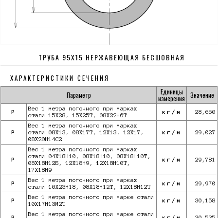
ТРУБА 95Х15 НЕРЖАВЕЮЩАЯ БЕСШОВНАЯ
ХАРАКТЕРИСТИКИ СЕЧЕНИЯ
Единицы
Параметр
Значение
измерения
Вес 1 метра погонного при марках
P
кг/м
28,650
стали 15Х28, 15Х25Т, 08Х22Н6Т
Вес 1 метра погонного при марках
P
стали 08Х13, 08Х17Т, 12Х13, 12Х17,
кг/м
29,027
08Х20Н14С2
Вес 1 метра погонного при марках
стали 04Х18Н10, 08Х18Н10, 08Х18Н10Т,
P
кг/м
29,781
08Х18Н12Б, 12Х18Н9, 12Х18Н10Т,
17Х18Н9
Вес 1 метра погонного при марках
P
кг/м
29,970
стали 10Х23Н18, 08Х18Н12Т, 12Х18Н12Т
Вес 1 метра погонного при марке стали
P
кг/м
30,158
10X17Н13М2Т
Вес 1 метра погонного при марке стали
P
кг/м
30,535