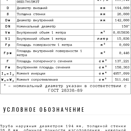
08Х17Н15М3Т
D
Диаметр внешний
мм
194,000
S
Толщина стенки
мм
26,000
Dw
Диаметр внутренний
мм
142,000
*
DN
Номинальный диаметр
150
3
Vm
Внутренний объем 1 метра
м
0,015836
Vl
Внутренний объем 1 метра
литр
15,836
2
Fp
Площадь поверхности 1 метра
м
0,609
Площадь внутренней поверхности 1
2
Fpw
м
0,446
метра
2
F
Площадь поперечного сечения
см
137,221
2
Fw
Внутренняя площадь сечения
см
158,363
4
I
=I
Момент инерции
см
4957,099
x
y
3
W
=W
Момент сопротивления
см
511,041
x
y
*
- номинальный диаметр указан в соответствии с
ГОСТ 28338-89
УСЛОВНОЕ ОБОЗНАЧЕНИЕ
Труба наружным диаметром 194 мм, толщиной стенки
26,0 мм, обычной точности изготовления, немерной