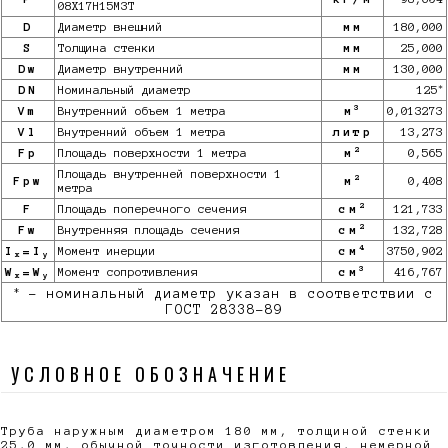
08Х17Н15М3Т
D
Диаметр внешний
мм
180,000
S
Толщина стенки
мм
25,000
Dw
Диаметр внутренний
мм
130,000
*
DN
Номинальный диаметр
125
3
Vm
Внутренний объем 1 метра
м
0,013273
Vl
Внутренний объем 1 метра
литр
13,273
2
Fp
Площадь поверхности 1 метра
м
0,565
Площадь внутренней поверхности 1
2
Fpw
м
0,408
метра
2
F
Площадь поперечного сечения
см
121,733
2
Fw
Внутренняя площадь сечения
см
132,728
4
I
=I
Момент инерции
см
3750,902
x
y
3
W
=W
Момент сопротивления
см
416,767
x
y
*
- номинальный диаметр указан в соответствии с
ГОСТ 28338-89
УСЛОВНОЕ ОБОЗНАЧЕНИЕ
Труба наружным диаметром 180 мм, толщиной стенки
25,0 мм, обычной точности изготовления, немерной