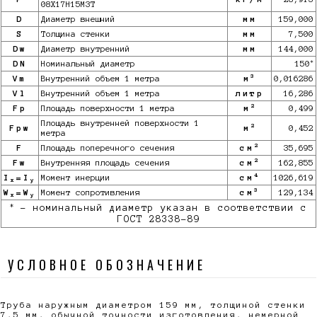
08Х17Н15М3Т
D
Диаметр внешний
мм
159,000
S
Толщина стенки
мм
7,500
Dw
Диаметр внутренний
мм
144,000
*
DN
Номинальный диаметр
150
3
Vm
Внутренний объем 1 метра
м
0,016286
Vl
Внутренний объем 1 метра
литр
16,286
2
Fp
Площадь поверхности 1 метра
м
0,499
Площадь внутренней поверхности 1
2
Fpw
м
0,452
метра
2
F
Площадь поперечного сечения
см
35,695
2
Fw
Внутренняя площадь сечения
см
162,855
4
I
=I
Момент инерции
см
1026,619
x
y
3
W
=W
Момент сопротивления
см
129,134
x
y
*
- номинальный диаметр указан в соответствии с
ГОСТ 28338-89
УСЛОВНОЕ ОБОЗНАЧЕНИЕ
Труба наружным диаметром 159 мм, толщиной стенки
7,5 мм, обычной точности изготовления, немерной