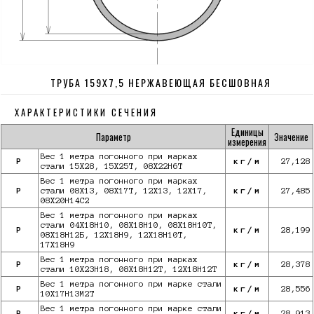
ТРУБА 159Х7,5 НЕРЖАВЕЮЩАЯ БЕСШОВНАЯ
ХАРАКТЕРИСТИКИ СЕЧЕНИЯ
Единицы
Параметр
Значение
измерения
Вес 1 метра погонного при марках
P
кг/м
27,128
стали 15Х28, 15Х25Т, 08Х22Н6Т
Вес 1 метра погонного при марках
P
стали 08Х13, 08Х17Т, 12Х13, 12Х17,
кг/м
27,485
08Х20Н14С2
Вес 1 метра погонного при марках
стали 04Х18Н10, 08Х18Н10, 08Х18Н10Т,
P
кг/м
28,199
08Х18Н12Б, 12Х18Н9, 12Х18Н10Т,
17Х18Н9
Вес 1 метра погонного при марках
P
кг/м
28,378
стали 10Х23Н18, 08Х18Н12Т, 12Х18Н12Т
Вес 1 метра погонного при марке стали
P
кг/м
28,556
10X17Н13М2Т
Вес 1 метра погонного при марке стали
P
кг/м
28,913