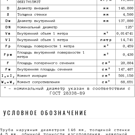
08Х17Н15М3Т
D
Диаметр внешний
мм
146,000
S
Толщина стенки
мм
4,500
Dw
Диаметр внутренний
мм
137,000
*
DN
Номинальный диаметр
125
3
Vm
Внутренний объем 1 метра
м
0,014741
Vl
Внутренний объем 1 метра
литр
14,741
2
Fp
Площадь поверхности 1 метра
м
0,459
Площадь внутренней поверхности 1
2
Fpw
м
0,430
метра
2
F
Площадь поперечного сечения
см
20,004
2
Fw
Внутренняя площадь сечения
см
147,407
4
I
=I
Момент инерции
см
501,150
x
y
3
W
=W
Момент сопротивления
см
68,651
x
y
*
- номинальный диаметр указан в соответствии с
ГОСТ 28338-89
УСЛОВНОЕ ОБОЗНАЧЕНИЕ
Труба наружным диаметром 146 мм, толщиной стенки
4,5 мм, обычной точности изготовления, немерной