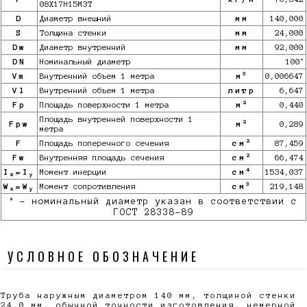
08Х17Н15М3Т
D
Диаметр внешний
мм
140,000
S
Толщина стенки
мм
24,000
Dw
Диаметр внутренний
мм
92,000
*
DN
Номинальный диаметр
100
3
Vm
Внутренний объем 1 метра
м
0,006647
Vl
Внутренний объем 1 метра
литр
6,647
2
Fp
Площадь поверхности 1 метра
м
0,440
Площадь внутренней поверхности 1
2
Fpw
м
0,289
метра
2
F
Площадь поперечного сечения
см
87,459
2
Fw
Внутренняя площадь сечения
см
66,474
4
I
=I
Момент инерции
см
1534,037
x
y
3
W
=W
Момент сопротивления
см
219,148
x
y
*
- номинальный диаметр указан в соответствии с
ГОСТ 28338-89
УСЛОВНОЕ ОБОЗНАЧЕНИЕ
Труба наружным диаметром 140 мм, толщиной стенки
24,0 мм, обычной точности изготовления, немерной