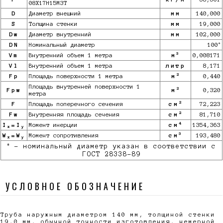
08Х17Н15М3Т
D
Диаметр внешний
мм
140,000
S
Толщина стенки
мм
19,000
Dw
Диаметр внутренний
мм
102,000
*
DN
Номинальный диаметр
100
3
Vm
Внутренний объем 1 метра
м
0,008171
Vl
Внутренний объем 1 метра
литр
8,171
2
Fp
Площадь поверхности 1 метра
м
0,440
Площадь внутренней поверхности 1
2
Fpw
м
0,320
метра
2
F
Площадь поперечного сечения
см
72,223
2
Fw
Внутренняя площадь сечения
см
81,710
4
I
=I
Момент инерции
см
1354,363
x
y
3
W
=W
Момент сопротивления
см
193,480
x
y
*
- номинальный диаметр указан в соответствии с
ГОСТ 28338-89
УСЛОВНОЕ ОБОЗНАЧЕНИЕ
Труба наружным диаметром 140 мм, толщиной стенки
19,0 мм, обычной точности изготовления, немерной