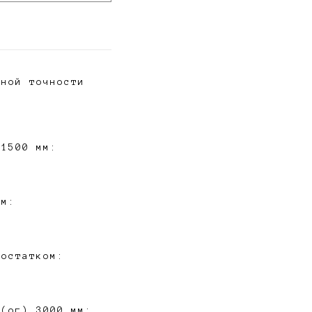
чной точности
 1500 мм:
мм:
 остатком:
 (ог) 3000 мм: