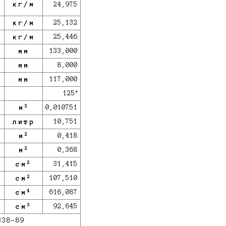
кг/м
24,975
кг/м
25,132
кг/м
25,446
мм
133,000
мм
8,000
мм
117,000
*
125
3
м
0,010751
литр
10,751
2
м
0,418
2
м
0,368
2
см
31,415
2
см
107,510
4
см
616,087
3
см
92,645
338-89