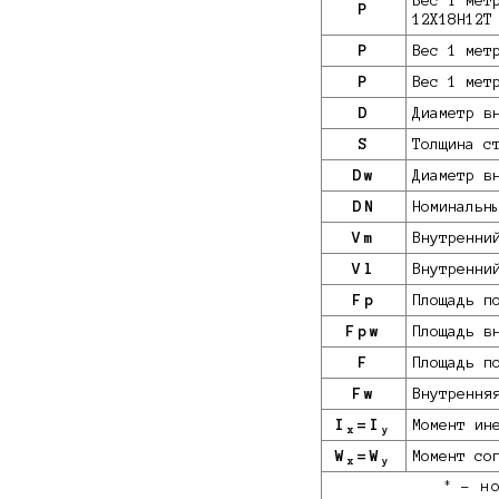
Вес 1 мет
P
12Х18Н12Т
P
Вес 1 мет
P
Вес 1 мет
D
Диаметр в
S
Толщина с
Dw
Диаметр в
DN
Номинальн
Vm
Внутренни
Vl
Внутренни
Fp
Площадь п
Fpw
Площадь в
F
Площадь п
Fw
Внутрення
I
=I
Момент ин
x
y
W
=W
Момент со
x
y
*
- но