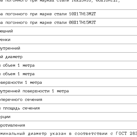
ра погонного при марках стали 10Х23Н18, 08Х18Н12Т,
ра погонного при марке стали 10X17Н13М2Т
ра погонного при марке стали 08Х17Н15М3Т
нешний
тенки
нутренний
ый диаметр
й объем 1 метра
й объем 1 метра
оверхности 1 метра
нутренней поверхности 1 метра
оперечного сечения
я площадь сечения
ерции
противления
минальный диаметр указан в соответствии с ГОСТ 28