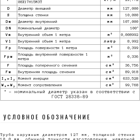
08Х17Н15М3Т
D
Диаметр внешний
мм
127,000
S
Толщина стенки
мм
10,000
Dw
Диаметр внутренний
мм
107,000
*
DN
Номинальный диаметр
100
3
Vm
Внутренний объем 1 метра
м
0,008992
Vl
Внутренний объем 1 метра
литр
8,992
2
Fp
Площадь поверхности 1 метра
м
0,399
Площадь внутренней поверхности 1
2
Fpw
м
0,336
метра
2
F
Площадь поперечного сечения
см
36,756
2
Fw
Внутренняя площадь сечения
см
89,918
4
I
=I
Момент инерции
см
633,528
x
y
3
W
=W
Момент сопротивления
см
99,768
x
y
*
- номинальный диаметр указан в соответствии с
ГОСТ 28338-89
УСЛОВНОЕ ОБОЗНАЧЕНИЕ
Труба наружным диаметром 127 мм, толщиной стенки
10,0 мм, обычной точности изготовления, немерной