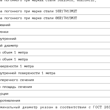
ра погонного при марках стали 10Х23Н18, 08Х18Н12Т,
ра погонного при марке стали 10X17Н13М2Т
ра погонного при марке стали 08Х17Н15М3Т
нешний
тенки
нутренний
ый диаметр
й объем 1 метра
й объем 1 метра
оверхности 1 метра
нутренней поверхности 1 метра
оперечного сечения
я площадь сечения
ерции
противления
минальный диаметр указан в соответствии с ГОСТ 28