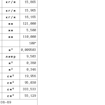
кг/м
15,865
кг/м
15,965
кг/м
16,165
мм
121,000
мм
5,500
мм
110,000
*
100
3
м
0,009503
литр
9,503
2
м
0,380
2
м
0,346
2
см
19,956
2
см
95,030
4
см
333,533
3
см
55,129
338-89