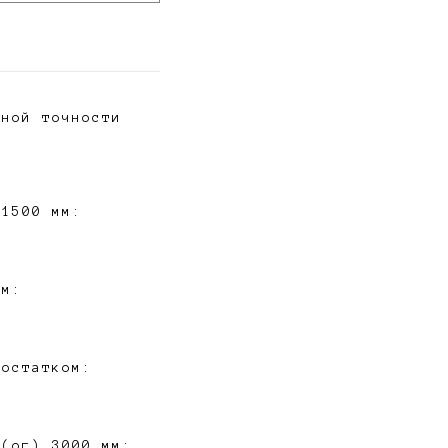
чной точности
 1500 мм:
мм:
 остатком:
 (ог) 3000 мм: