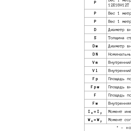
Вес 1 мет
P
12Х18Н12Т
P
Вес 1 мет
P
Вес 1 мет
D
Диаметр в
S
Толщина с
Dw
Диаметр в
DN
Номинальн
Vm
Внутренни
Vl
Внутренни
Fp
Площадь п
Fpw
Площадь в
F
Площадь п
Fw
Внутрення
I
=I
Момент ин
x
y
W
=W
Момент со
x
y
*
- но