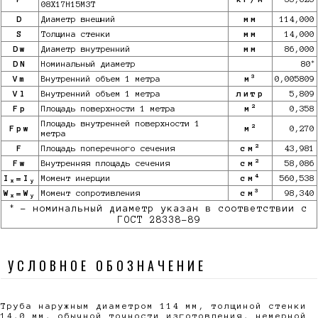
08Х17Н15М3Т
D
Диаметр внешний
мм
114,000
S
Толщина стенки
мм
14,000
Dw
Диаметр внутренний
мм
86,000
*
DN
Номинальный диаметр
80
3
Vm
Внутренний объем 1 метра
м
0,005809
Vl
Внутренний объем 1 метра
литр
5,809
2
Fp
Площадь поверхности 1 метра
м
0,358
Площадь внутренней поверхности 1
2
Fpw
м
0,270
метра
2
F
Площадь поперечного сечения
см
43,981
2
Fw
Внутренняя площадь сечения
см
58,086
4
I
=I
Момент инерции
см
560,538
x
y
3
W
=W
Момент сопротивления
см
98,340
x
y
*
- номинальный диаметр указан в соответствии с
ГОСТ 28338-89
УСЛОВНОЕ ОБОЗНАЧЕНИЕ
Труба наружным диаметром 114 мм, толщиной стенки
14,0 мм, обычной точности изготовления, немерной