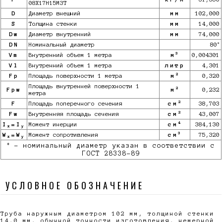
08Х17Н15М3Т
D
Диаметр внешний
мм
102,000
S
Толщина стенки
мм
14,000
Dw
Диаметр внутренний
мм
74,000
*
DN
Номинальный диаметр
80
3
Vm
Внутренний объем 1 метра
м
0,004301
Vl
Внутренний объем 1 метра
литр
4,301
2
Fp
Площадь поверхности 1 метра
м
0,320
Площадь внутренней поверхности 1
2
Fpw
м
0,232
метра
2
F
Площадь поперечного сечения
см
38,703
2
Fw
Внутренняя площадь сечения
см
43,007
4
I
=I
Момент инерции
см
384,130
x
y
3
W
=W
Момент сопротивления
см
75,320
x
y
*
- номинальный диаметр указан в соответствии с
ГОСТ 28338-89
УСЛОВНОЕ ОБОЗНАЧЕНИЕ
Труба наружным диаметром 102 мм, толщиной стенки
14,0 мм, обычной точности изготовления, немерной