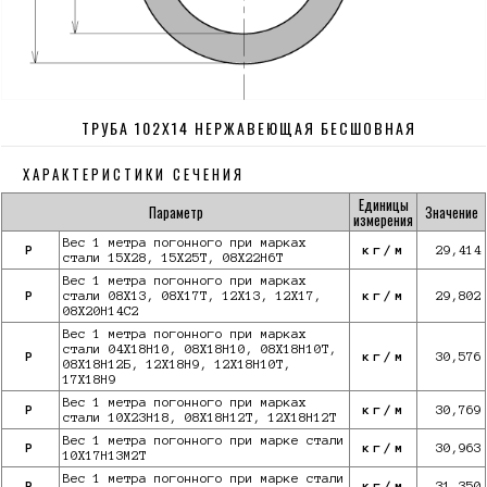
ТРУБА 102Х14 НЕРЖАВЕЮЩАЯ БЕСШОВНАЯ
ХАРАКТЕРИСТИКИ СЕЧЕНИЯ
Единицы
Параметр
Значение
измерения
Вес 1 метра погонного при марках
P
кг/м
29,414
стали 15Х28, 15Х25Т, 08Х22Н6Т
Вес 1 метра погонного при марках
P
стали 08Х13, 08Х17Т, 12Х13, 12Х17,
кг/м
29,802
08Х20Н14С2
Вес 1 метра погонного при марках
стали 04Х18Н10, 08Х18Н10, 08Х18Н10Т,
P
кг/м
30,576
08Х18Н12Б, 12Х18Н9, 12Х18Н10Т,
17Х18Н9
Вес 1 метра погонного при марках
P
кг/м
30,769
стали 10Х23Н18, 08Х18Н12Т, 12Х18Н12Т
Вес 1 метра погонного при марке стали
P
кг/м
30,963
10X17Н13М2Т
Вес 1 метра погонного при марке стали
P
кг/м
31,350