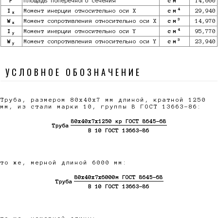
F
Площадь поперечного сечения
см
14,000
4
I
Момент инерции относительно оси X
см
29,940
x
3
W
Момент сопротивления относительно оси X
см
14,970
x
4
I
Момент инерции относительно оси Y
см
95,770
y
3
W
Момент сопротивления относительно оси Y
см
23,940
y
УСЛОВНОЕ ОБОЗНАЧЕНИЕ
Труба, размером 80х40х7 мм длиной, кратной 1250
мм, из стали марки 10, группы В ГОСТ 13663-86:
80х40х7х1250 кр ГОСТ 8645-68
Труба
В 10 ГОСТ 13663-86
то же, мерной длиной 6000 мм:
80х40х7х6000м ГОСТ 8645-68
Труба
В 10 ГОСТ 13663-86