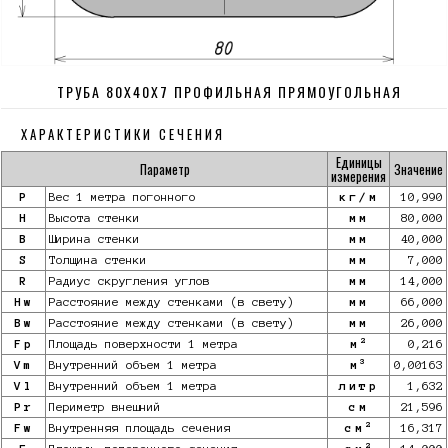
ТРУБА 80Х40Х7 ПРОФИЛЬНАЯ ПРЯМОУГОЛЬНАЯ
ХАРАКТЕРИСТИКИ СЕЧЕНИЯ
Единицы
Параметр
Значение
измерения
P
Вес 1 метра погонного
кг/м
10,990
H
Высота стенки
мм
80,000
B
Ширина стенки
мм
40,000
S
Толщина стенки
мм
7,000
R
Радиус скругления углов
мм
14,000
Hw
Расстояние между стенками (в свету)
мм
66,000
Bw
Расстояние между стенками (в свету)
мм
26,000
2
Fp
Площадь поверхности 1 метра
м
0,216
3
Vm
Внутренний объем 1 метра
м
0,00163
Vl
Внутренний объем 1 метра
литр
1,632
Pr
Периметр внешний
см
21,596
2
Fw
Внутренняя площадь сечения
см
16,317
2