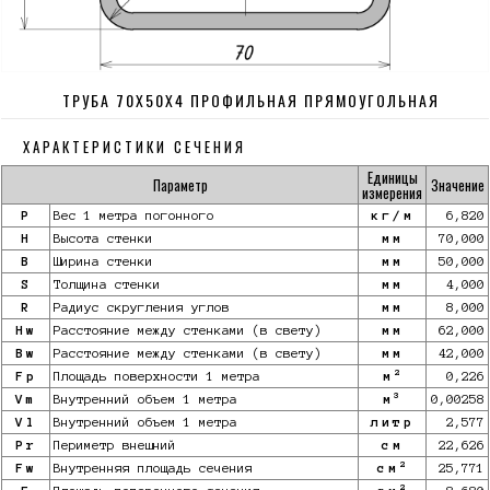
ТРУБА 70Х50Х4 ПРОФИЛЬНАЯ ПРЯМОУГОЛЬНАЯ
ХАРАКТЕРИСТИКИ СЕЧЕНИЯ
Единицы
Параметр
Значение
измерения
P
Вес 1 метра погонного
кг/м
6,820
H
Высота стенки
мм
70,000
B
Ширина стенки
мм
50,000
S
Толщина стенки
мм
4,000
R
Радиус скругления углов
мм
8,000
Hw
Расстояние между стенками (в свету)
мм
62,000
Bw
Расстояние между стенками (в свету)
мм
42,000
2
Fp
Площадь поверхности 1 метра
м
0,226
3
Vm
Внутренний объем 1 метра
м
0,00258
Vl
Внутренний объем 1 метра
литр
2,577
Pr
Периметр внешний
см
22,626
2
Fw
Внутренняя площадь сечения
см
25,771
2