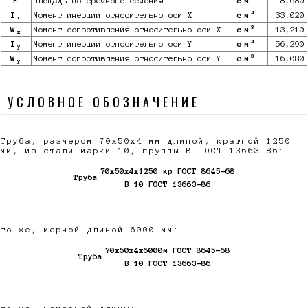
F
Площадь поперечного сечения
см
8,680
4
I
Момент инерции относительно оси X
см
33,020
x
3
W
Момент сопротивления относительно оси X
см
13,210
x
4
I
Момент инерции относительно оси Y
см
56,290
y
3
W
Момент сопротивления относительно оси Y
см
16,080
y
УСЛОВНОЕ ОБОЗНАЧЕНИЕ
Труба, размером 70х50х4 мм длиной, кратной 1250
мм, из стали марки 10, группы В ГОСТ 13663-86:
70х50х4х1250 кр ГОСТ 8645-68
Труба
В 10 ГОСТ 13663-86
то же, мерной длиной 6000 мм:
70х50х4х6000м ГОСТ 8645-68
Труба
В 10 ГОСТ 13663-86