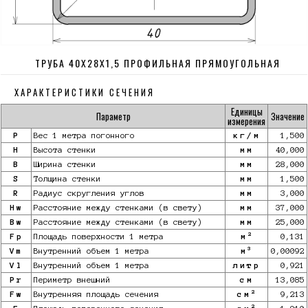
ТРУБА 40Х28Х1,5 ПРОФИЛЬНАЯ ПРЯМОУГОЛЬНАЯ
ХАРАКТЕРИСТИКИ СЕЧЕНИЯ
Единицы
Параметр
Значение
измерения
P
Вес 1 метра погонного
кг/м
1,500
H
Высота стенки
мм
40,000
B
Ширина стенки
мм
28,000
S
Толщина стенки
мм
1,500
R
Радиус скругления углов
мм
3,000
Hw
Расстояние между стенками (в свету)
мм
37,000
Bw
Расстояние между стенками (в свету)
мм
25,000
2
Fp
Площадь поверхности 1 метра
м
0,131
3
Vm
Внутренний объем 1 метра
м
0,00092
Vl
Внутренний объем 1 метра
литр
0,921
Pr
Периметр внешний
см
13,085
2
Fw
Внутренняя площадь сечения
см
9,213
2