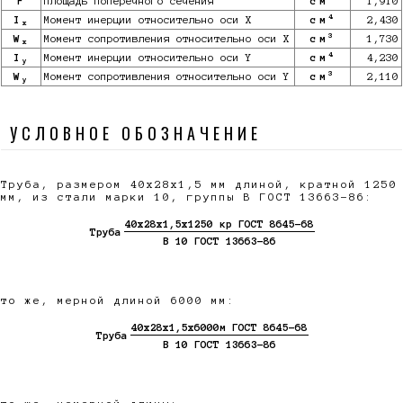
F
Площадь поперечного сечения
см
1,910
4
I
Момент инерции относительно оси X
см
2,430
x
3
W
Момент сопротивления относительно оси X
см
1,730
x
4
I
Момент инерции относительно оси Y
см
4,230
y
3
W
Момент сопротивления относительно оси Y
см
2,110
y
УСЛОВНОЕ ОБОЗНАЧЕНИЕ
Труба, размером 40х28х1,5 мм длиной, кратной 1250
мм, из стали марки 10, группы В ГОСТ 13663-86:
40х28х1,5х1250 кр ГОСТ 8645-68
Труба
В 10 ГОСТ 13663-86
то же, мерной длиной 6000 мм:
40х28х1,5х6000м ГОСТ 8645-68
Труба
В 10 ГОСТ 13663-86