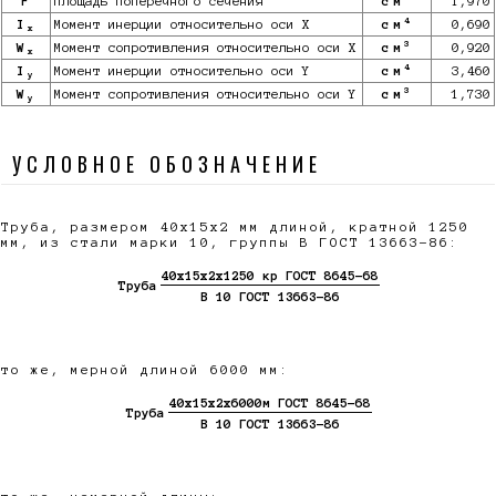
F
Площадь поперечного сечения
см
1,970
4
I
Момент инерции относительно оси X
см
0,690
x
3
W
Момент сопротивления относительно оси X
см
0,920
x
4
I
Момент инерции относительно оси Y
см
3,460
y
3
W
Момент сопротивления относительно оси Y
см
1,730
y
УСЛОВНОЕ ОБОЗНАЧЕНИЕ
Труба, размером 40х15х2 мм длиной, кратной 1250
мм, из стали марки 10, группы В ГОСТ 13663-86:
40х15х2х1250 кр ГОСТ 8645-68
Труба
В 10 ГОСТ 13663-86
то же, мерной длиной 6000 мм:
40х15х2х6000м ГОСТ 8645-68
Труба
В 10 ГОСТ 13663-86