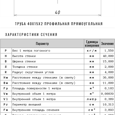
ТРУБА 40Х15Х2 ПРОФИЛЬНАЯ ПРЯМОУГОЛЬНАЯ
ХАРАКТЕРИСТИКИ СЕЧЕНИЯ
Единицы
Параметр
Значение
измерения
P
Вес 1 метра погонного
кг/м
1,550
H
Высота стенки
мм
40,000
B
Ширина стенки
мм
15,000
S
Толщина стенки
мм
2,000
R
Радиус скругления углов
мм
4,000
Hw
Расстояние между стенками (в свету)
мм
36,000
Bw
Расстояние между стенками (в свету)
мм
11,000
2
Fp
Площадь поверхности 1 метра
м
0,103
3
Vm
Внутренний объем 1 метра
м
0,00039
Vl
Внутренний объем 1 метра
литр
0,389
Pr
Периметр внешний
см
10,313
2
Fw
Внутренняя площадь сечения
см
3,893
2