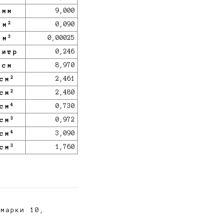
мм
9,000
2
м
0,090
3
м
0,00025
литр
0,246
см
8,970
2
см
2,461
2
см
2,480
4
см
0,730
3
см
0,972
4
см
3,090
3
см
1,760
 марки 10,