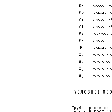
Bw
Расстояни
Fp
Площадь п
Vm
Внутренни
Vl
Внутренни
Pr
Периметр 
Fw
Внутрення
F
Площадь п
I
Момент ин
x
W
Момент со
x
I
Момент ин
y
W
Момент со
y
УСЛОВНОЕ ОБ
Труба, размером 