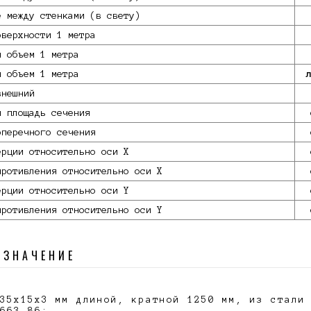
е между стенками (в свету)
оверхности 1 метра
й объем 1 метра
й объем 1 метра
внешний
я площадь сечения
оперечного сечения
ерции относительно оси X
противления относительно оси X
ерции относительно оси Y
противления относительно оси Y
ОЗНАЧЕНИЕ
35х15х3 мм длиной, кратной 1250 мм, из стали