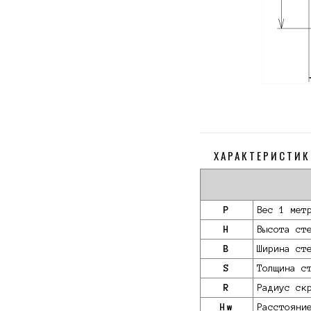
ХАРАКТЕРИСТИК
P
Вес 1 мет
H
Высота ст
B
Ширина ст
S
Толщина с
R
Радиус ск
Hw
Расстояни