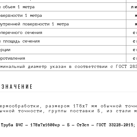
й объем 1 метра
л
оверхности 1 метра
нутренней поверхности 1 метра
оперечного сечения
с
я площадь сечения
с
ерции
с
противления
с
минальный диаметр указан в соответствии с ГОСТ 28
ОЗНАЧЕНИЕ
ермообработки, размером 178х7 мм обычной точ
ычной точности, группы поставки Б, из стали 
Труба ВЧС — 178х7х1600кр — Б — СтЗсп — ГОСТ 33228-2015;