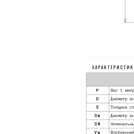
ХАРАКТЕРИСТИК
P
Вес 1 мет
D
Диаметр в
S
Толщина с
Dw
Диаметр в
DN
Номинальн
Vm
Внутренни