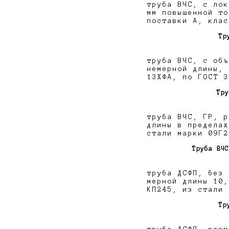
труба ВЧС, с лок
мм повышенной то
поставки А, клас
Тр
труба ВЧС, с объ
немерной длины, 
13ХФА, по ГОСТ 3
Тру
труба ВЧС, ГР, р
длины в пределах
стали марки 09Г2
Труба ВЧС
труба ДСФП, без 
мерной длины 10,
КП245, из стали 
Тр