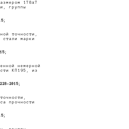
размером 178х7
ти, группы
15;
чной точности,
з стали марки
15;
ченной немерной
ости КП195, из
228-2015;
 точности,
сса прочности
15;