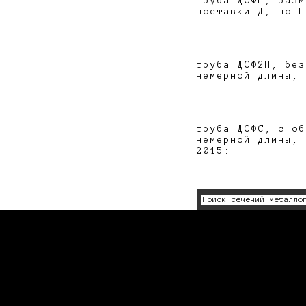
труба ДСФП, разм
поставки Д, по Г
труба ДСФ2П, без
немерной длины, 
труба ДСФС, с об
немерной длины, 
2015: