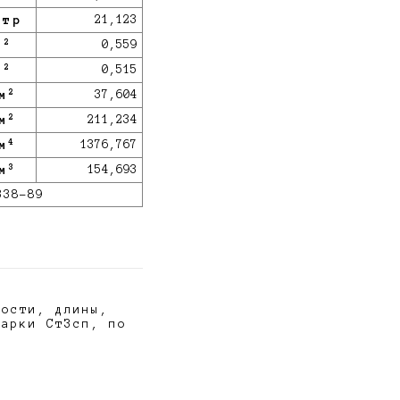
итр
21,123
2
м
0,559
2
м
0,515
2
м
37,604
2
м
211,234
4
м
1376,767
3
м
154,693
338-89
ности, длины,
марки СтЗсп, по