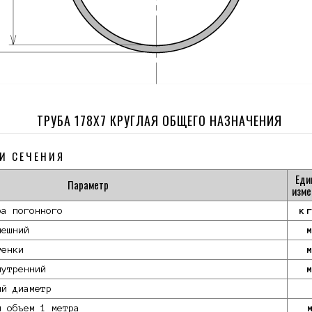
ТРУБА 178Х7 КРУГЛАЯ ОБЩЕГО НАЗНАЧЕНИЯ
И СЕЧЕНИЯ
Еди
Параметр
изме
ра погонного
к
нешний
тенки
нутренний
ый диаметр
й объем 1 метра