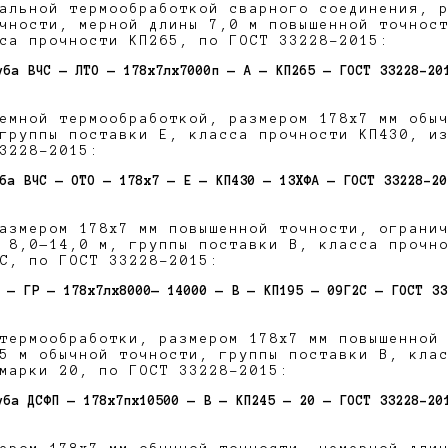
альной термообработкой сварного соединения, 
чности, мерной длины 7,0 м повышенной точнос
са прочности КП265, по ГОСТ 33228-2015:
уба ВЧС — ЛТО — 178х7лх7000п — А — КП265 — ГОСТ 33228-20
емной термообработкой, размером 178х7 мм обы
группы поставки Е, класса прочности КП430, и
3228-2015:
ба ВЧС — ОТО — 178х7 — Е — КП430 — 13ХФА — ГОСТ 33228-20
азмером 178х7 мм повышенной точности, ограни
 8,0—14,0 м, группы поставки В, класса прочн
С, по ГОСТ 33228-2015:
 — ГР — 178х7лх8000— 14000 — В — КП195 — 09Г2С — ГОСТ 33
термообработки, размером 178х7 мм повышенной
5 м обычной точности, группы поставки В, кла
марки 20, по ГОСТ 33228-2015:
уба ДСФП — 178х7пх10500 — В — КП245 — 20 — ГОСТ 33228-20