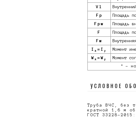
Vl
Внутренни
Fp
Площадь п
Fpw
Площадь в
F
Площадь п
Fw
Внутрення
I
=I
Момент ин
x
y
W
=W
Момент со
x
y
*
- но
УСЛОВНОЕ ОБ
Труба ВЧС, без т
кратной 1,6 м об
ГОСТ 33228-2015: