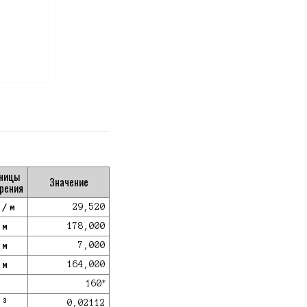
ницы
Значение
рения
г/м
29,520
мм
178,000
мм
7,000
мм
164,000
*
160
3
м
0,02112