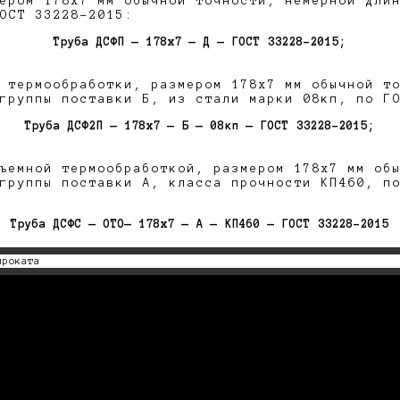
ером 178х7 мм обычной точности, немерной дли
ОСТ 33228-2015:
Труба ДСФП — 178х7 — Д — ГОСТ 33228-2015;
 термообработки, размером 178х7 мм обычной т
группы поставки Б, из стали марки 08кп, по Г
Труба ДСФ2П — 178х7 — Б — 08кп — ГОСТ 33228-2015;
ъемной термообработкой, размером 178х7 мм об
группы поставки А, класса прочности КП460, п
Труба ДСФС — ОТО— 178х7 — А — КП460 — ГОСТ 33228-2015