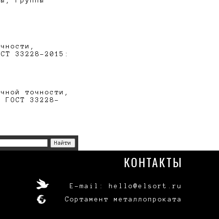
ны, группы
очности,
ОСТ 33228-2015:
ычной точности,
о ГОСТ 33228-
КОНТАКТЫ
E-mail: hello@elsort.ru
Сортамент металлопроката