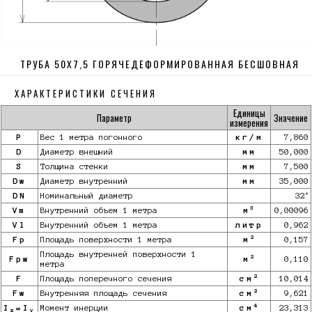
ТРУБА 50Х7,5 ГОРЯЧЕДЕФОРМИРОВАННАЯ БЕСШОВНАЯ
ХАРАКТЕРИСТИКИ СЕЧЕНИЯ
Единицы
Параметр
Значение
измерения
P
Вес 1 метра погонного
кг/м
7,860
D
Диаметр внешний
мм
50,000
S
Толщина стенки
мм
7,500
Dw
Диаметр внутренний
мм
35,000
*
DN
Номинальный диаметр
32
3
Vm
Внутренний объем 1 метра
м
0,00096
Vl
Внутренний объем 1 метра
литр
0,962
2
Fp
Площадь поверхности 1 метра
м
0,157
Площадь внутренней поверхности 1
2
Fpw
м
0,110
метра
2
F
Площадь поперечного сечения
см
10,014
2
Fw
Внутренняя площадь сечения
см
9,621
4
I
=I
Момент инерции
см
23,313
x
y