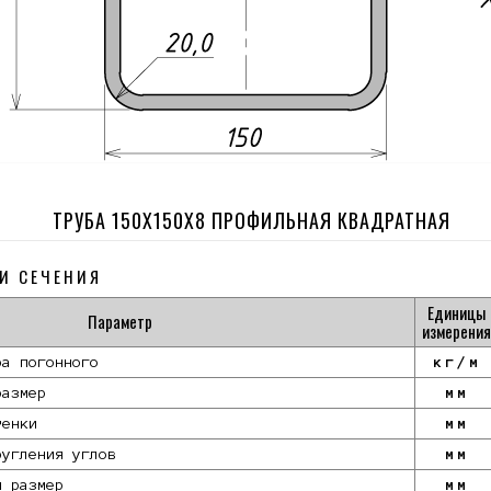
ТРУБА 150Х150Х8 ПРОФИЛЬНАЯ КВАДРАТНАЯ
И СЕЧЕНИЯ
Единицы
Параметр
измерения
ра погонного
кг/м
размер
мм
тенки
мм
ругления углов
мм
й размер
мм