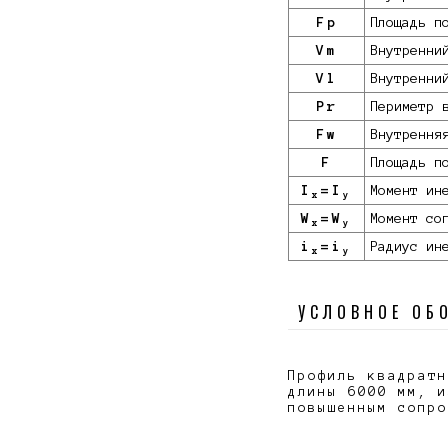
Fp
Площадь п
Vm
Внутренни
Vl
Внутренни
Pr
Периметр 
Fw
Внутрення
F
Площадь п
I
=I
Момент ин
x
y
W
=W
Момент со
x
y
i
=i
Радиус ин
x
y
УСЛОВНОЕ ОБ
Профиль квадратн
длины 6000 мм, и
повышенным сопр