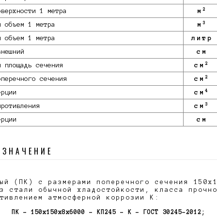
2
оверхности 1 метра
м
3
й объем 1 метра
м
й объем 1 метра
литр
внешний
см
2
я площадь сечения
см
2
оперечного сечения
см
4
ерции
см
3
противления
см
ерции
см
ОЗНАЧЕНИЕ
ый (ПК) с размерами поперечного сечения 150х
з стали обычной хладостойкости, класса прочн
отивлением атмосферной коррозии К:
ПК – 150х150х8х6000 – КП245 – К – ГОСТ 30245-2012;