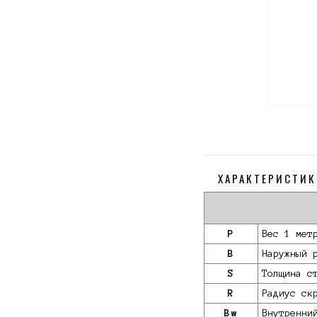
ХАРАКТЕРИСТИК
P
Вес 1 мет
B
Наружный 
S
Толщина с
R
Радиус ск
Bw
Внутренни