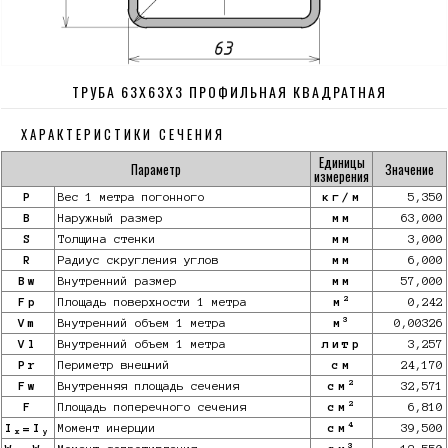
ТРУБА 63Х63Х3 ПРОФИЛЬНАЯ КВАДРАТНАЯ
ХАРАКТЕРИСТИКИ СЕЧЕНИЯ
Единицы
Параметр
Значение
измерения
P
Вес 1 метра погонного
кг/м
5,350
B
Наружный размер
мм
63,000
S
Толщина стенки
мм
3,000
R
Радиус скругления углов
мм
6,000
Bw
Внутренний размер
мм
57,000
2
Fp
Площадь поверхности 1 метра
м
0,242
3
Vm
Внутренний объем 1 метра
м
0,00326
Vl
Внутренний объем 1 метра
литр
3,257
Pr
Периметр внешний
см
24,170
2
Fw
Внутренняя площадь сечения
см
32,571
2
F
Площадь поперечного сечения
см
6,810
4
I
=I
Момент инерции
см
39,500
x
y
3