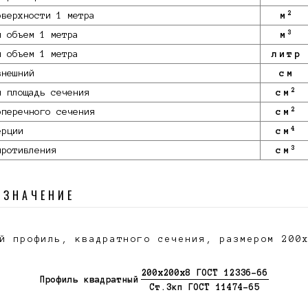
2
оверхности 1 метра
м
3
й объем 1 метра
м
й объем 1 метра
литр
внешний
см
2
я площадь сечения
см
2
оперечного сечения
см
4
ерции
см
3
противления
см
ОЗНАЧЕНИЕ
й профиль, квадратного сечения, размером 200
200х200х8 ГОСТ 12336-66
Профиль квадратный
Ст.3кп ГОСТ 11474-65