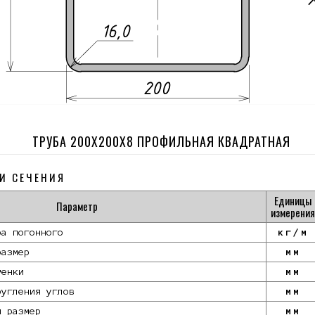
ТРУБА 200Х200Х8 ПРОФИЛЬНАЯ КВАДРАТНАЯ
И СЕЧЕНИЯ
Единицы
Параметр
измерения
ра погонного
кг/м
размер
мм
тенки
мм
ругления углов
мм
й размер
мм