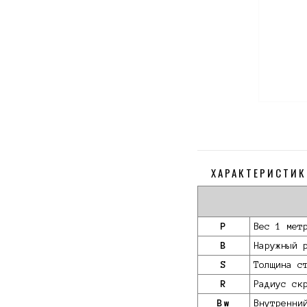
ХАРАКТЕРИСТИК
P
Вес 1 мет
B
Наружный 
S
Толщина с
R
Радиус ск
Bw
Внутренни