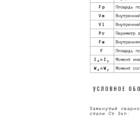
Fp
Площадь п
Vm
Внутренни
Vl
Внутренни
Pr
Периметр 
Fw
Внутрення
F
Площадь п
I
=I
Момент ин
x
y
W
=W
Момент со
x
y
УСЛОВНОЕ ОБ
Замкнутый сварно
стали Ст.3кп: