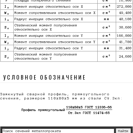
F
Площадь поперечного сечения
см
16,900
4
I
Момент инерции относительно оси X
см
272,000
x
3
W
Момент сопротивления относительно оси X
см
49,400
x
i
Радиус инерции относительно оси X
мм
40,100
x
Статический момент полусечения
3
S
см
30,600
x
относительно оси X
4
I
Момент инерции относительно оси Y
см
166,000
y
3
W
Момент сопротивления относительно оси Y
см
41,700
y
i
Радиус инерции относительно оси Y
мм
31,400
y
Статический момент полусечения
3
S
см
24,600
y
относительно оси Y
УСЛОВНОЕ ОБОЗНАЧЕНИЕ
Замкнутый сварной профиль, прямоугольного
сечения, размером 110х80х5 мм из стали Ст.3кп:
110х80х5 ГОСТ 12336-66
Профиль прямоугольный
Ст.3кп ГОСТ 11474-65