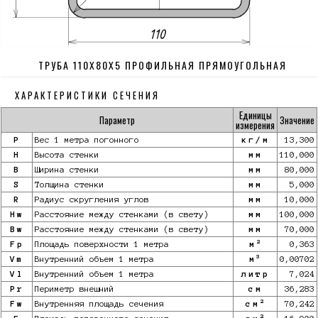
ТРУБА 110Х80Х5 ПРОФИЛЬНАЯ ПРЯМОУГОЛЬНАЯ
ХАРАКТЕРИСТИКИ СЕЧЕНИЯ
Единицы
Параметр
Значение
измерения
P
Вес 1 метра погонного
кг/м
13,300
H
Высота стенки
мм
110,000
B
Ширина стенки
мм
80,000
S
Толщина стенки
мм
5,000
R
Радиус скругления углов
мм
10,000
Hw
Расстояние между стенками (в свету)
мм
100,000
Bw
Расстояние между стенками (в свету)
мм
70,000
2
Fp
Площадь поверхности 1 метра
м
0,363
3
Vm
Внутренний объем 1 метра
м
0,00702
Vl
Внутренний объем 1 метра
литр
7,024
Pr
Периметр внешний
см
36,283
2
Fw
Внутренняя площадь сечения
см
70,242
2