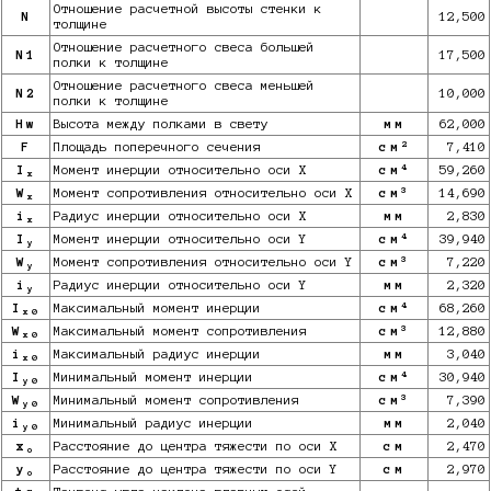
Отношение расчетной высоты стенки к
N
12,500
толщине
Отношение расчетного свеса большей
N1
17,500
полки к толщине
Отношение расчетного свеса меньшей
N2
10,000
полки к толщине
Hw
Высота между полками в свету
мм
62,000
2
F
Площадь поперечного сечения
см
7,410
4
I
Момент инерции относительно оси X
см
59,260
x
3
W
Момент сопротивления относительно оси X
см
14,690
x
i
Радиус инерции относительно оси X
мм
2,830
x
4
I
Момент инерции относительно оси Y
см
39,940
y
3
W
Момент сопротивления относительно оси Y
см
7,220
y
i
Радиус инерции относительно оси Y
мм
2,320
y
4
I
Максимальный момент инерции
см
68,260
x0
3
W
Максимальный момент сопротивления
см
12,880
x0
i
Максимальный радиус инерции
мм
3,040
x0
4
I
Минимальный момент инерции
см
30,940
y0
3
W
Минимальный момент сопротивления
см
7,390
y0
i
Минимальный радиус инерции
мм
2,040
y0
x
Расстояние до центра тяжести по оси X
см
2,470
o
y
Расстояние до центра тяжести по оси Y
см
2,970
o