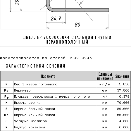
ШВЕЛЛЕР 70Х80Х50Х4 СТАЛЬНОЙ ГНУТЫЙ
НЕРАВНОПОЛОЧНЫЙ
Изготавливается из сталей С239-С245
ХАРАКТЕРИСТИКИ СЕЧЕНИЯ
Единицы
Параметр
Значение
измерения
P
Вес 1 метра погонного
кг/м
5,810
Pr
Периметр
см
37,800
2
F
Площадь поверхности 1 метра погонного
м
0,378
p
H
Высота стенки
мм
70,000
B
Ширина большей полки
мм
80,000
B1
Ширина меньшей полки
мм
50,000
S
Толщина швеллера
мм
4,000
R
Радиус кривизны
мм
6,000