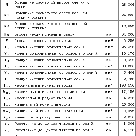
Отношение расчетной высоты стенки к
N
28,000
толщине
Отношение расчетного свеса большей
N1
24,000
полки к толщине
Отношение расчетного свеса меньшей
N2
10,600
полки к толщине
Hw
Высота между полками в свету
мм
94,000
2
F
Площадь поперечного сечения
см
6,250
4
I
Момент инерции относительно оси X
см
95,920
x
3
W
Момент сопротивления относительно оси X
см
16,170
x
i
Радиус инерции относительно оси X
мм
3,920
x
4
I
Момент инерции относительно оси Y
см
33,030
y
3
W
Момент сопротивления относительно оси Y
см
5,490
y
i
Радиус инерции относительно оси Y
мм
2,300
y
4
I
Максимальный момент инерции
см
103,650
x0
3
W
Максимальный момент сопротивления
см
17,150
x0
i
Максимальный радиус инерции
мм
4,070
x0
4
I
Минимальный момент инерции
см
25,300
y0
3
W
Минимальный момент сопротивления
см
5,590
y0
i
Минимальный радиус инерции
мм
2,010
y0
x
Расстояние до центра тяжести по оси X
см
1,990
o
y
Расстояние до центра тяжести по оси Y
см
4,170
o