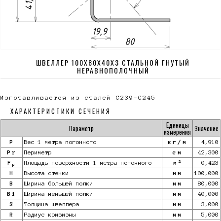
ШВЕЛЛЕР 100Х80Х40Х3 СТАЛЬНОЙ ГНУТЫЙ
НЕРАВНОПОЛОЧНЫЙ
Изготавливается из сталей С239-С245
ХАРАКТЕРИСТИКИ СЕЧЕНИЯ
Единицы
Параметр
Значение
измерения
P
Вес 1 метра погонного
кг/м
4,910
Pr
Периметр
см
42,300
2
F
Площадь поверхности 1 метра погонного
м
0,423
p
H
Высота стенки
мм
100,000
B
Ширина большей полки
мм
80,000
B1
Ширина меньшей полки
мм
40,000
S
Толщина швеллера
мм
3,000
R
Радиус кривизны
мм
5,000