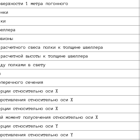
оверхности 1 метра погонного
енки
лки
веллера
ивизны
 расчетного свеса полки к толщине швеллера
 расчетной высоты к толщине швеллера
жду полками в свету
и
оперечного сечения
ерции относительно оси X
противления относительно оси X
ерции относительно оси X
ий момент полусечения относительно оси X
ерции относительно оси Y
противления относительно оси Y