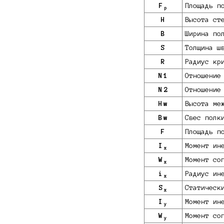
F
Площадь п
p
H
Высота ст
B
Ширина по
S
Толщина ш
R
Радиус кр
N1
Отношение
N2
Отношение
Hw
Высота ме
Bw
Свес полк
F
Площадь п
I
Момент ин
x
W
Момент со
x
i
Радиус ин
x
S
Статическ
x
I
Момент ин
y
W
Момент со
y