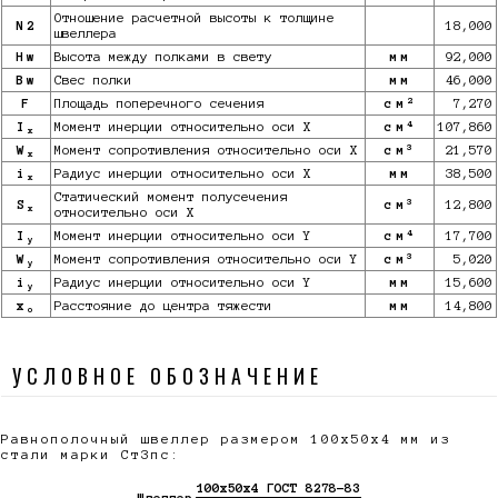
Отношение расчетной высоты к толщине
N2
18,000
швеллера
Hw
Высота между полками в свету
мм
92,000
Bw
Свес полки
мм
46,000
2
F
Площадь поперечного сечения
см
7,270
4
I
Момент инерции относительно оси X
см
107,860
x
3
W
Момент сопротивления относительно оси X
см
21,570
x
i
Радиус инерции относительно оси X
мм
38,500
x
Статический момент полусечения
3
S
см
12,800
x
относительно оси X
4
I
Момент инерции относительно оси Y
см
17,700
y
3
W
Момент сопротивления относительно оси Y
см
5,020
y
i
Радиус инерции относительно оси Y
мм
15,600
y
x
Расстояние до центра тяжести
мм
14,800
o
УСЛОВНОЕ ОБОЗНАЧЕНИЕ
Равнополочный швеллер размером 100х50х4 мм из
стали марки Ст3пс:
100х50х4 ГОСТ 8278-83
Швеллер