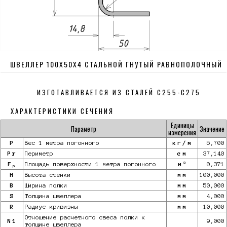
ШВЕЛЛЕР 100Х50Х4 СТАЛЬНОЙ ГНУТЫЙ РАВНОПОЛОЧНЫЙ
ИЗГОТАВЛИВАЕТСЯ ИЗ СТАЛЕЙ С255-С275
ХАРАКТЕРИСТИКИ СЕЧЕНИЯ
Единицы
Параметр
Значение
измерения
P
Вес 1 метра погонного
кг/м
5,700
Pr
Периметр
см
37,140
2
F
Площадь поверхности 1 метра погонного
м
0,371
p
H
Высота стенки
мм
100,000
B
Ширина полки
мм
50,000
S
Толщина швеллера
мм
4,000
R
Радиус кривизны
мм
10,000
Отношение расчетного свеса полки к
N1
9,000
толщине швеллера