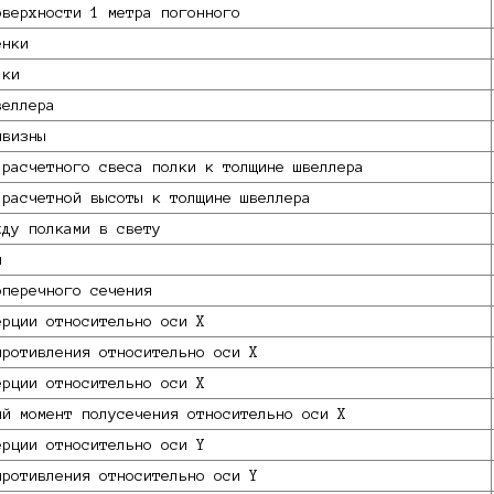
оверхности 1 метра погонного
енки
лки
веллера
ивизны
 расчетного свеса полки к толщине швеллера
 расчетной высоты к толщине швеллера
жду полками в свету
и
оперечного сечения
ерции относительно оси X
противления относительно оси X
ерции относительно оси X
ий момент полусечения относительно оси X
ерции относительно оси Y
противления относительно оси Y