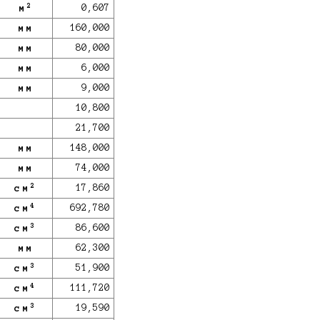
2
м
0,607
мм
160,000
мм
80,000
мм
6,000
мм
9,000
10,800
21,700
мм
148,000
мм
74,000
2
см
17,860
4
см
692,780
3
см
86,600
мм
62,300
3
см
51,900
4
см
111,720
3
см
19,590