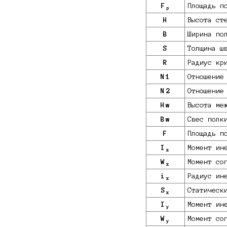
F
Площадь п
p
H
Высота ст
B
Ширина по
S
Толщина ш
R
Радиус кр
N1
Отношение
N2
Отношение
Hw
Высота ме
Bw
Свес полк
F
Площадь п
I
Момент ин
x
W
Момент со
x
i
Радиус ин
x
S
Статическ
x
I
Момент ин
y
W
Момент со
y