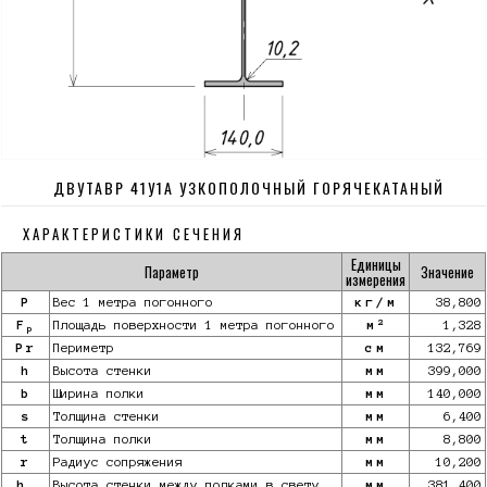
ДВУТАВР 41У1А УЗКОПОЛОЧНЫЙ ГОРЯЧЕКАТАНЫЙ
ХАРАКТЕРИСТИКИ СЕЧЕНИЯ
Единицы
Параметр
Значение
измерения
P
Вес 1 метра погонного
кг/м
38,800
2
F
Площадь поверхности 1 метра погонного
м
1,328
p
Pr
Периметр
см
132,769
h
Высота стенки
мм
399,000
b
Ширина полки
мм
140,000
s
Толщина стенки
мм
6,400
t
Толщина полки
мм
8,800
r
Радиус сопряжения
мм
10,200
h
Высота стенки между полками в свету
мм
381,400