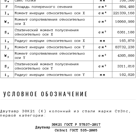
b
Свес полки
мм
168,500
w
2
F
Площадь поперечного сечения
см
804,480
4
I
Момент инерции относительно оси X
см
221339,160
x
Момент сопротивления относительно
3
W
см
10060,900
x
оси X
Статический момент полусечения
3
S
см
6361,100
x
относительно оси X
i
Радиус инерции относительно оси X
мм
165,870
x
4
I
Момент инерции относительно оси Y
см
83732,230
y
Момент сопротивления относительно
3
W
см
4305,000
y
оси Y
Статический момент полусечения
3
S
см
3311,010
y
относительно оси Y
i
Радиус инерции относительно оси Y
мм
102,020
y
УСЛОВНОЕ ОБОЗНАЧЕНИЕ
Двутавр 30К21 (К) колонный из стали марки Ст3пс,
первой категории:
30К21 ГОСТ Р 57837-2017
Двутавр
Ст3пс1 ГОСТ 535-2005