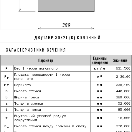
ДВУТАВР 30К21 (К) КОЛОННЫЙ
ХАРАКТЕРИСТИКИ СЕЧЕНИЯ
Единицы
Параметр
Значение
измерения
P
Вес 1 метра погонного
кг/м
631,500
Площадь поверхности 1 метра
2
F
м
2,30109
p
погонного
Pr
Периметр
см
230,109
h
Высота стенки
мм
440,000
b
Ширина полки
мм
389,000
s
Толщина стенки
мм
52,000
t
Толщина полки
мм
85,000
Внутренний угловой радиус
r
мм
18,000
закругления
h
Высота стенки между полками в свету
мм
270,000
w